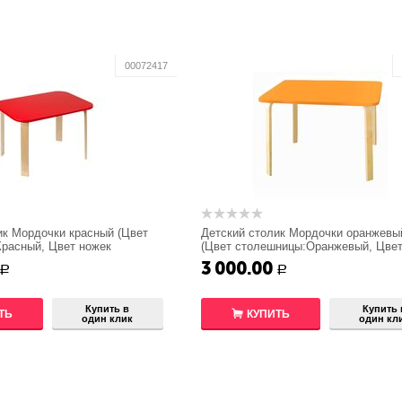
00072417
ик Мордочки красный (Цвет
Детский столик Мордочки оранжевы
расный, Цвет ножек
(Цвет столешницы:Оранжевый, Цвет
)
стола:Береза)
3 000.00
Р
Р
Купить в
Купить 
ТЬ
КУПИТЬ
один клик
один кл