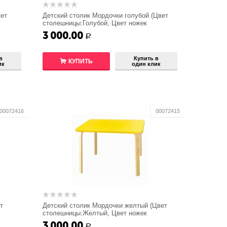
ет
Детский столик Мордочки голубой (Цвет
столешницы:Голубой, Цвет ножек
стола:Береза)
3 000.00
Р
в
Купить в
КУПИТЬ
ик
один клик
00072416
00072415
т
Детский столик Мордочки желтый (Цвет
столешницы:Желтый, Цвет ножек
стола:Береза)
3 000.00
Р