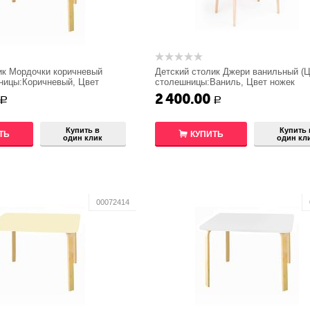
ик Мордочки коричневый
Детский столик Джери ванильный (
ницы:Коричневый, Цвет
столешницы:Ваниль, Цвет ножек
Береза)
стола:Береза)
2 400.00
Р
Р
Купить в
Купить 
ТЬ
КУПИТЬ
один клик
один кл
00072414