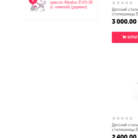
кресло Mealux EVO-30
(с лампой) (дерево)
Детский стол
столешницы:В
стола:Береза
3 000.00
КУПИ
Детский стол
столешницы:Б
стола:Береза
2 400.00