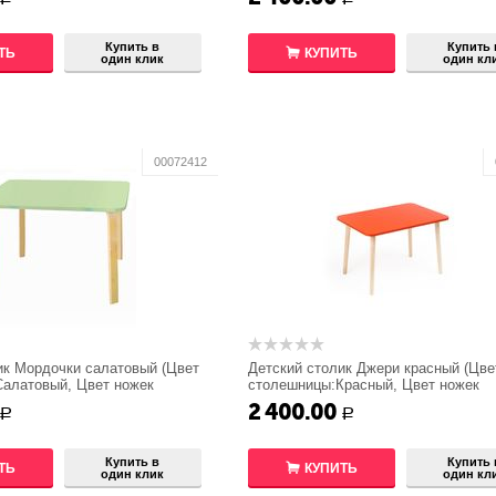
Купить в
Купить 
ТЬ
КУПИТЬ
один клик
один кл
00072412
ик Мордочки салатовый (Цвет
Детский столик Джери красный (Цве
алатовый, Цвет ножек
столешницы:Красный, Цвет ножек
)
стола:Береза)
2 400.00
Р
Р
Купить в
Купить 
ТЬ
КУПИТЬ
один клик
один кл