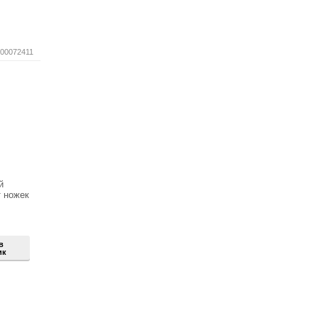
00072411
й
 ножек
в
ик