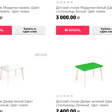
ик Мордочки ваниль (Цвет
Детский столик Мордочки белый (Цв
аниль, Цвет ножек
столешницы:Белый, Цвет ножек
)
стола:Береза)
3 000.00
Р
Р
Купить в
Купить 
ТЬ
КУПИТЬ
один клик
один кл
00072419
ик Джери белый (Цвет
Детский столик Джери зеленый (Цве
елый, Цвет ножек
столешницы:Зеленый, Цвет ножек
)
стола:Береза)
2 400.00
Р
Р