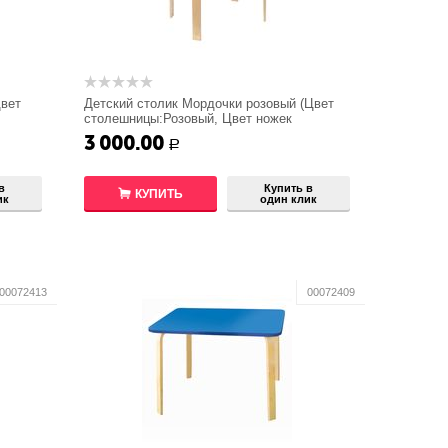
Цвет
Детский столик Мордочки розовый (Цвет
столешницы:Розовый, Цвет ножек
стола:Береза)
3 000.00
Р
в
Купить в
КУПИТЬ
ик
один клик
00072413
00072409