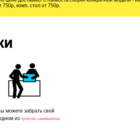
 750р, комп. стол от 750р.
КИ
вы можете забрать свой
 одном из
пунктов самовывоза