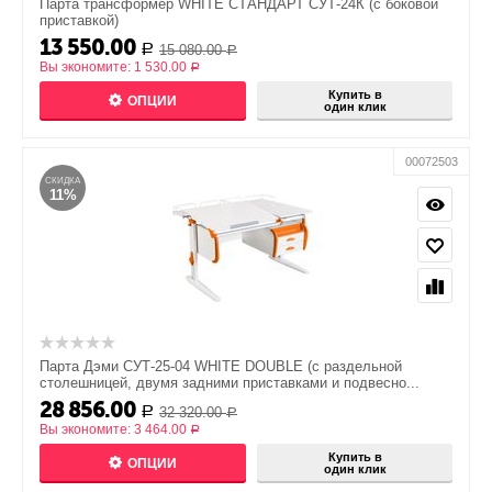
Парта трансформер WHITE СТАНДАРТ СУТ-24К (с боковой
приставкой)
13 550.00
15 080.00
Р
Р
Вы экономите:
1 530.00
Р
Купить в
ОПЦИИ
один клик
00072503
СКИДКА
11%
Парта Дэми СУТ-25-04 WHITE DOUBLE (с раздельной
столешницей, двумя задними приставками и подвесно...
28 856.00
32 320.00
Р
Р
Вы экономите:
3 464.00
Р
Купить в
ОПЦИИ
один клик