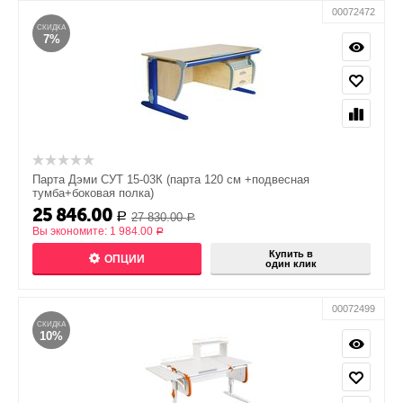
00072472
СКИДКА
7%
Парта Дэми СУТ 15-03К (парта 120 см +подвесная
тумба+боковая полка)
25 846.00
27 830.00
Р
Р
Вы экономите:
1 984.00
Р
Купить в
ОПЦИИ
один клик
00072499
СКИДКА
10%