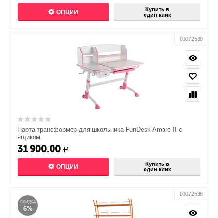
Купить в
ОПЦИИ
один клик
00072530
Парта-трансформер для школьника FunDesk Amare II с
ящиком
31 900.00
Р
Купить в
ОПЦИИ
один клик
00072538
СКИДКА
6%