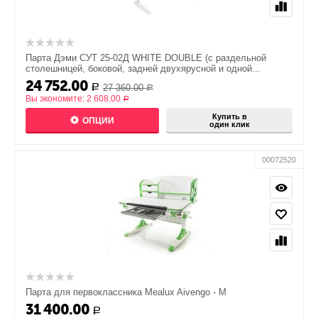
Парта Дэми СУТ 25-02Д WHITE DOUBLE (с раздельной
столешницей, боковой, задней двухярусной и одной...
24 752.00
27 360.00
Р
Р
Вы экономите:
2 608.00
Р
Купить в
ОПЦИИ
один клик
00072520
Парта для первоклассника Mealux Aivengo - M
31 400.00
Р