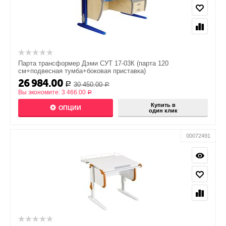
Парта трансформер Дэми СУТ 17-03К (парта 120
см+подвесная тумба+боковая приставка)
26 984.00
30 450.00
Р
Р
Вы экономите:
3 466.00
Р
Купить в
ОПЦИИ
один клик
00072491