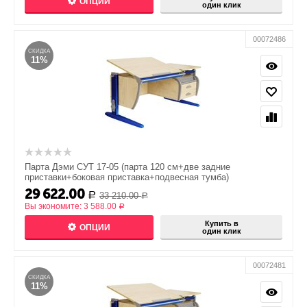
ОПЦИИ
один клик
00072486
СКИДКА
11%
Парта Дэми СУТ 17-05 (парта 120 см+две задние
приставки+боковая приставка+подвесная тумба)
29 622.00
33 210.00
Р
Р
Вы экономите:
3 588.00
Р
Купить в
ОПЦИИ
один клик
00072481
СКИДКА
11%