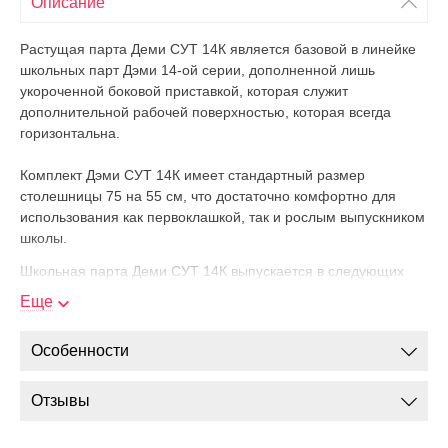
Описание
Растущая парта Деми СУТ 14К является базовой в линейке
школьных парт Дэми 14-ой серии, дополненной лишь
укороченной боковой приставкой, которая служит
дополнительной рабочей поверхностью, которая всегда
горизонтальна.
Комплект Дэми СУТ 14К имеет стандартный размер
столешницы 75 на 55 см, что достаточно комфортно для
использования как первоклашкой, так и рослым выпускником
школы.
Школьная парта Деми СУТ 14К выпускается в следующих
цветах:
Еще
ЛДСП (ламинированное ДСП) - клен (светлый) и яблоня
(темный)
Особенности
Металлокаркас – серый, розовый, синий, зеленый,
Отзывы
оранжевый.
Пример Регулирования высоты и