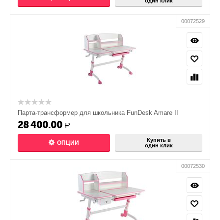
один клик
00072529
Парта-трансформер для школьника FunDesk Amare II
28 400.00
Р
Купить в
ОПЦИИ
один клик
00072530