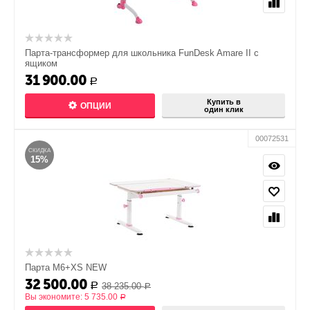
Парта-трансформер для школьника FunDesk Amare II с
ящиком
31 900.00
Р
Купить в
ОПЦИИ
один клик
00072531
СКИДКА
15%
Парта M6+XS NEW
32 500.00
38 235.00
Р
Р
Вы экономите:
5 735.00
Р