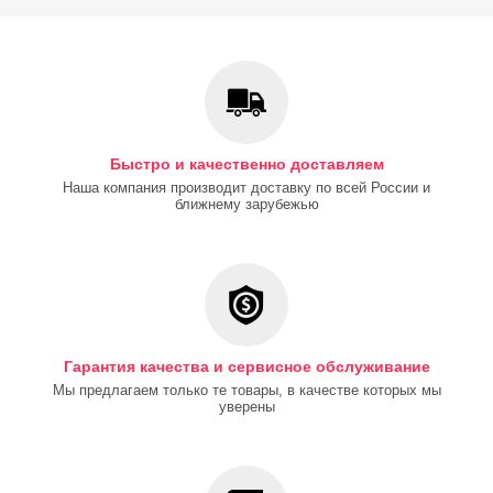
полноценного учебного процесса.
И, конечно, функционал «White-Double» можно
дополнительно расширить, поставив заднюю приставку и
подвесную тумбу. В максимальной комплектации этот стол
превращается в полноценный кабинет, где удобно и учиться,
и работать.
Быстро и качественно доставляем
Пример Регулирования высоты и
Наша компания производит доставку по всей России и
ближнему зарубежью
Наклона столешницы для парт Деми
Парта ДЭМИ имеет регулируемые ножки, что позволяет
регулировать высоту стола в соответствии с ростом ребенка
от 120 см до 198 см. Это помогает школьнику держать спину
прямо и формирует правильную осанку. Механизм
регулирования настолько прост, что даже ребенок справится
Гарантия качества и сервисное обслуживание
без труда!
Мы предлагаем только те товары, в качестве которых мы
уверены
Парта ДЭМИ оснащена 9-ти ступенчатым механизмом
наклона столешницы, который позволит подобрать
оптимальный уровень наклона для рисования, чтения,
письма. А это в свою очередь снимает напряжение с