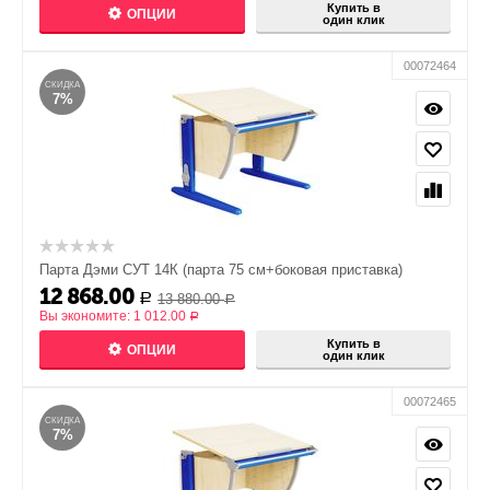
Купить в
ОПЦИИ
один клик
00072464
СКИДКА
7%
Парта Дэми СУТ 14К (парта 75 см+боковая приставка)
12 868.00
13 880.00
Р
Р
Вы экономите:
1 012.00
Р
Купить в
ОПЦИИ
один клик
00072465
СКИДКА
7%