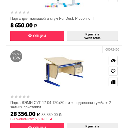
Парта для малышей и стул FunDesk Piccolino II
8 650.00
Р
Купить в
ОПЦИИ
один клик
00072460
СКИДКА
16%
Парта ДЭМИ СУТ-17-04 120х80 см + подвесная тумба + 2
задних приставки
28 356.00
33 860.00
Р
Р
Вы экономите:
5 504.00
Р
Купить в