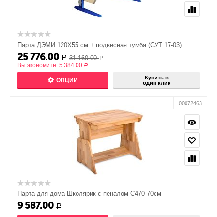
Парта ДЭМИ 120Х55 см + подвесная тумба (СУТ 17-03)
25 776.00
31 160.00
Р
Р
Вы экономите:
5 384.00
Р
Купить в
ОПЦИИ
один клик
00072463
Парта для дома Школярик с пеналом С470 70см
9 587.00
Р