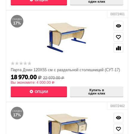
ОПЦИИ
один клик
00072461
СКИДКА
17%
Парта Дэми 120Х55 см с раздельной столешницей (СУТ-17)
18 970.00
22 970.00
Р
Р
Вы экономите:
4 000.00
Р
Купить в
ОПЦИИ
один клик
00072462
СКИДКА
17%