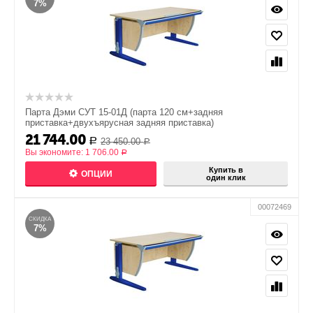
7%
Парта Дэми СУТ 15-01Д (парта 120 см+задняя
приставка+двухъярусная задняя приставка)
21 744.00
23 450.00
Р
Р
Вы экономите:
1 706.00
Р
Купить в
ОПЦИИ
один клик
00072469
СКИДКА
7%