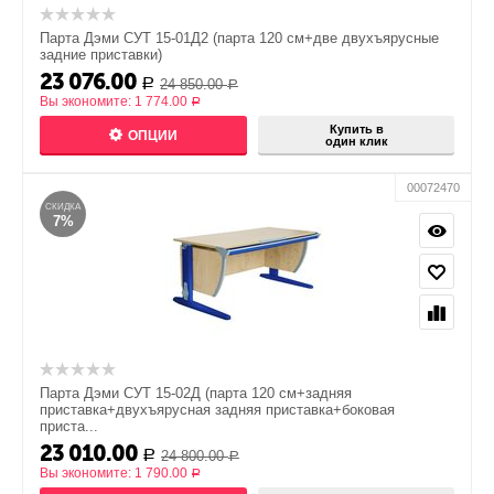
Парта Дэми СУТ 15-01Д2 (парта 120 см+две двухъярусные
задние приставки)
23 076.00
24 850.00
Р
Р
Вы экономите:
1 774.00
Р
Купить в
ОПЦИИ
один клик
00072470
СКИДКА
7%
Парта Дэми СУТ 15-02Д (парта 120 см+задняя
приставка+двухъярусная задняя приставка+боковая
приста...
23 010.00
24 800.00
Р
Р
Вы экономите:
1 790.00
Р